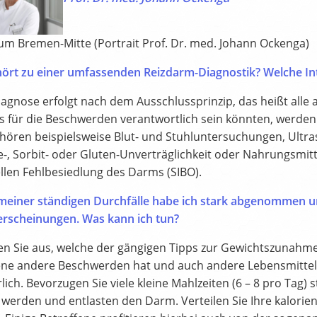
kum Bremen-Mitte (Portrait Prof. Dr. med. Johann Ockenga)
ört zu einer umfassenden Reizdarm-Diagnostik? Welche Int
iagnose erfolgt nach dem Ausschlussprinzip, das heißt all
ls für die Beschwerden verantwortlich sein könnten, werde
hören beispielsweise Blut- und Stuhluntersuchungen, Ultras
e-, Sorbit- oder Gluten-Unverträglichkeit oder Nahrungsmit
ellen Fehlbesiedlung des Darms (SIBO).
einer ständigen Durchfälle habe ich stark abgenommen un
rscheinungen. Was kann ich tun?
en Sie aus, welche der gängigen Tipps zur Gewichtszunahme 
ene andere Beschwerden hat und auch andere Lebensmittel gu
lich. Bevorzugen Sie viele kleine Mahlzeiten (6 – 8 pro Tag) 
 werden und entlasten den Darm. Verteilen Sie Ihre kalorie