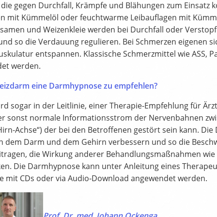
 die gegen Durchfall, Krämpfe und Blähungen zum Einsatz
en mit Kümmelöl oder feuchtwarme Leibauflagen mit Kümmel-
hsamen und Weizenkleie werden bei Durchfall oder Verstopfu
und so die Verdauung regulieren. Bei Schmerzen eigenen sic
kulatur entspannen. Klassische Schmerzmittel wie ASS, Pa
et werden.
 Reizdarm eine Darmhypnose zu empfehlen?
wird sogar in der Leitlinie, einer Therapie-Empfehlung für Ä
er sonst normale Informationsstrom der Nervenbahnen zw
irn-Achse“) der bei den Betroffenen gestört sein kann. D
n dem Darm und dem Gehirn verbessern und so die Beschw
itragen, die Wirkung anderer Behandlungsmaßnahmen wie
ken. Die Darmhypnose kann unter Anleitung eines Therapeu
e mit CDs oder via Audio-Download angewendet werden.
Prof. Dr. med. Johann Ockenga