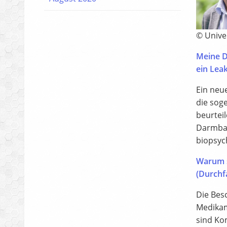
© Univer
Meine Di
ein Leak
Ein neu
die sog
beurteil
Darmbar
biopsyc
Warum s
(Durchf
Die Bes
Medikam
sind Kom