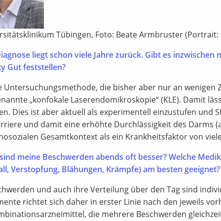
sitätsklinikum Tübingen, Foto: Beate Armbruster (Portrait: 
agnose liegt schon viele Jahre zurück. Gibt es inzwischen n
y Gut feststellen?
e Untersuchungsmethode, die bisher aber nur an wenigen Ze
enannte „konfokale Laserendomikroskopie“ (KLE). Damit läss
en. Dies ist aber aktuell als experimentell einzustufen und
riere und damit eine erhöhte Durchlässigkeit des Darms (a
hosozialen Gesamtkontext als ein Krankheitsfaktor von vi
ind meine Beschwerden abends oft besser? Welche Medi
all, Verstopfung, Blähungen, Krämpfe) am besten geeignet
chwerden und auch ihre Verteilung über den Tag sind indivi
ente richtet sich daher in erster Linie nach den jeweils 
binationsarzneimittel, die mehrere Beschwerden gleichzeitig