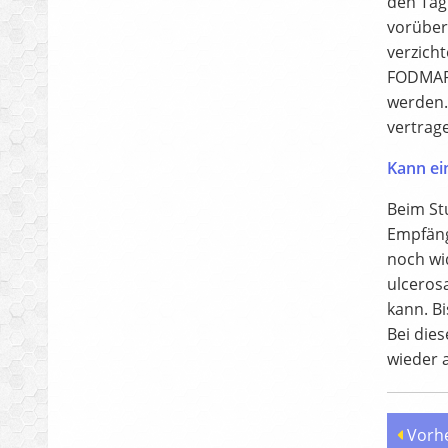
den Tag
vorüber
verzicht
FODMAP-
werden. 
vertrag
Kann ei
Beim St
Empfäng
noch wi
ulceros
kann. Bi
Bei dies
wieder 
Vorhe