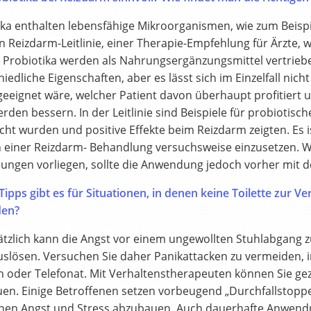
ika enthalten lebensfähige Mikroorganismen, wie zum Beispi
n Reizdarm-Leitlinie, einer Therapie-Empfehlung für Ärzte, w
 Probiotika werden als Nahrungsergänzungsmittel vertrie
iedliche Eigenschaften, aber es lässt sich im Einzelfall ni
geeignet wäre, welcher Patient davon überhaupt profitiert 
den bessern. In der Leitlinie sind Beispiele für probiotisc
ht wurden und positive Effekte beim Reizdarm zeigten. Es ist
einer Reizdarm- Behandlung versuchsweise einzusetzen. 
ungen vorliegen, sollte die Anwendung jedoch vorher mit 
ipps gibt es für Situationen, in denen keine Toilette zur V
den?
tzlich kann die Angst vor einem ungewollten Stuhlabgang z
uslösen. Versuchen Sie daher Panikattacken zu vermeiden, i
 oder Telefonat. Mit Verhaltenstherapeuten können Sie gezie
en. Einige Betroffenen setzen vorbeugend „Durchfallstopper
onen Angst und Stress abzubauen. Auch dauerhafte Anwend