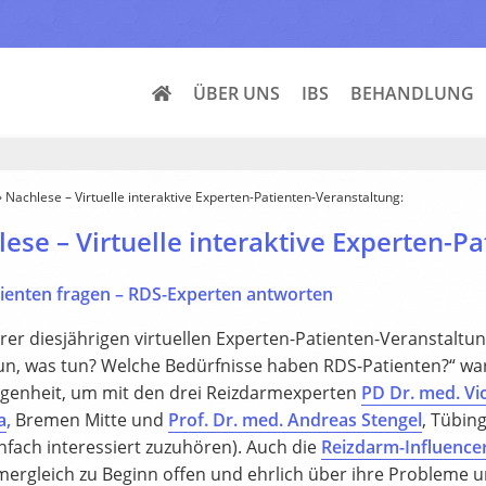
ÜBER UNS
IBS
BEHANDLUNG
»
Nachlese – Virtuelle interaktive Experten-Patienten-Veranstaltung:
ese – Virtuelle interaktive Experten-P
ienten fragen – RDS-Experten antworten
rer diesjährigen virtuellen Experten-Patienten-Veranstal
un, was tun? Welche Bedürfnisse haben RDS-Patienten?“ war
egenheit, um mit den drei Reizdarmexperten
PD Dr. med. Vi
a
,
Bremen Mitte und
Prof. Dr. med. Andreas Stengel
, Tübin
nfach interessiert zuzuhören). Auch die
Reizdarm-Influencer
mergleich zu Beginn offen und ehrlich über ihre Probleme 