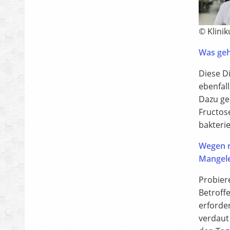
© Klini
Was geh
Diese D
ebenfal
Dazu ge
Fructos
bakteri
Wegen m
Mangele
Probier
Betroff
erforder
verdaut