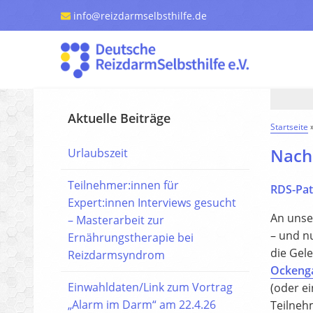
info@reizdarmselbsthilfe.de
Aktuelle Beiträge
Startseite
Nachl
Urlaubszeit
Teilnehmer:innen für
RDS-Pat
Expert:innen Interviews gesucht
An unse
– Masterarbeit zur
– und n
Ernährungstherapie bei
die Gel
Reizdarmsyndrom
Ockeng
Einwahldaten/Link zum Vortrag
(oder ei
„Alarm im Darm“ am 22.4.26
Teilneh