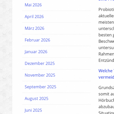
Mai 2026
Probiot
aktuelle
April 2026
meisten
März 2026
untersch
besten 
Februar 2026
Beschwer
untersuc
Januar 2026
Rahmen 
Entzünd
Dezember 2025
Welche T
November 2025
vermei
September 2025
Grundsä
somit a
August 2025
Hörbuch
abzubau
Juni 2025
Situati