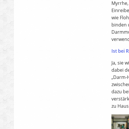
Myrrhe,
Einreib
wie Flo
binden 
Darmmus
verwend
Ist bei
Ja, sie 
dabei d
„Darm-H
zwische
dazu be
verstär
zu Haus