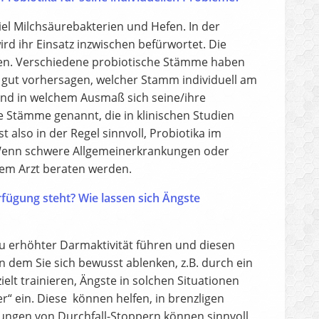
el Milchsäurebakterien und Hefen. In der
ird ihr Einsatz inzwischen befürwortet. Die
ben. Verschiedene probiotische Stämme haben
cht gut vorhersagen, welcher Stamm individuell am
und in welchem Ausmaß sich seine/ihre
he Stämme genannt, die in klinischen Studien
 also in der Regel sinnvoll, Probiotika im
Wenn schwere Allgemeinerkrankungen oder
dem Arzt beraten werden.
erfügung steht? Wie lassen sich Ängste
u erhöhter Darmaktivität führen und diesen
n dem Sie sich bewusst ablenken, z.B. durch ein
lt trainieren, Ängste in solchen Situationen
“ ein. Diese können helfen, in brenzligen
ungen von Durchfall-Stoppern können sinnvoll