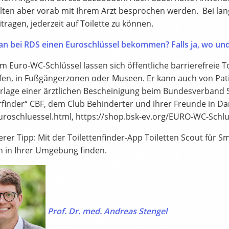
ollten aber vorab mit Ihrem Arzt besprochen werden. Bei la
tragen, jederzeit auf Toilette zu können.
n bei RDS einen Euroschlüssel bekommen? Falls ja, wo und
m Euro-WC-Schlüssel lassen sich öffentliche barrierefreie To
en, in Fußgängerzonen oder Museen. Er kann auch von Pa
rlage einer ärztlichen Bescheinigung beim Bundesverband Se
rfinder“ CBF, dem Club Behinderter und ihrer Freunde in Dar
uroschluessel.html, https://shop.bsk-ev.org/EURO-WC-Schl
erer Tipp: Mit der Toilettenfinder-App Toiletten Scout für 
en in Ihrer Umgebung finden.
Prof. Dr. med. Andreas Stengel