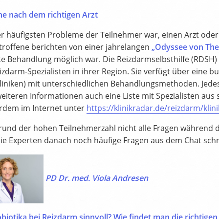
he nach dem richtigen Arzt
r häufigsten Probleme der Teilnehmer war, einen Arzt oder e
etroffene berichten von einer jahrelangen
„Odyssee von The
e Behandlung möglich war. Die Reizdarmselbsthilfe (RDSH) e.
izdarm-Spezialisten in ihrer Region. Sie verfügt über eine 
Kliniken) mit unterschiedlichen Behandlungsmethoden. Jedes 
iteren Informationen auch eine Liste mit Spezialisten aus s
rdem im Internet unter
https://klinikradar.de/reizdarm/klin
rund der hohen Teilnehmerzahl nicht alle Fragen während
ie Experten danach noch häufige Fragen aus dem Chat schri
PD Dr. med. Viola Andresen
biotika bei Reizdarm sinnvoll? Wie findet man die richtigen