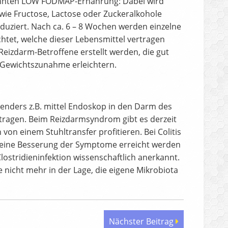
enannten LOW FODMAP-Ernährung: Dabei wird
wie Fructose, Lactose oder Zuckeralkohole
eduziert. Nach ca. 6 – 8 Wochen werden einzelne
tet, welche dieser Lebensmittel vertragen
Reizdarm-Betroffene erstellt werden, die gut
e Gewichtszunahme erleichtern.
penders z.B. mittel Endoskop in den Darm des
ragen. Beim Reizdarmsyndrom gibt es derzeit
on einem Stuhltransfer profitieren. Bei Colitis
ten eine Besserung der Symptome erreicht werden
Clostridieninfektion wissenschaftlich anerkannt.
e nicht mehr in der Lage, die eigene Mikrobiota
Nächster Beitrag