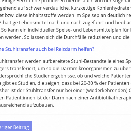
. Einige Betroffene profitieren hierbei auch von der sog
gehend auf schwer verdauliche, kurzkettige Kohlenhydrate 
et bzw. diese Inhaltsstoffe werden im Speiseplan deutlich r
haltige Lebensmittel nach und nach zugeführt und beobach
So kann ein individueller Speise- und Lebensmittelplan für 
en werden. So lassen sich die Durchfälle reduzieren und di
ne Stuhltransfer auch bei Reizdarm helfen?
uhltransfer werden aufbereitete Stuhl-Bestandteile eines S
ers transferiert, um so die Darmmikroorganismen zu übert
dersprüchliche Studienergebnisse, ob und welche Patienten v
a gibt es Studien, die zeigen, dass bei 20-30 % der Patien
sher ist der Stuhltransfer nur bei einer (wiederkehrenden) 
en Patient:innen ist der Darm nach einer Antibiotikatherapi
ausreichend aufzubauen.
riger Beitrag