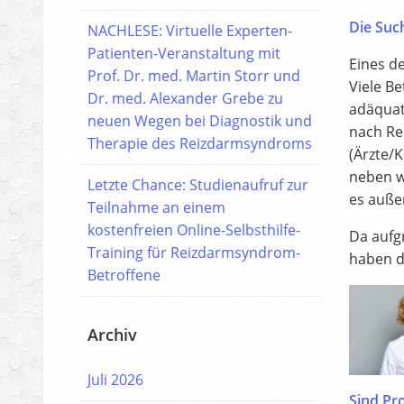
Die Suc
NACHLESE: Virtuelle Experten-
Patienten-Veranstaltung mit
Eines de
Prof. Dr. med. Martin Storr und
Viele B
Dr. med. Alexander Grebe zu
adäquat
neuen Wegen bei Diagnostik und
nach Re
Therapie des Reizdarmsyndroms
(Ärzte/
neben we
Letzte Chance: Studienaufruf zur
es auße
Teilnahme an einem
kostenfreien Online-Selbsthilfe-
Da aufg
Training für Reizdarmsyndrom-
haben d
Betroffene
Archiv
Juli 2026
Sind Pro